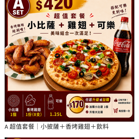
A 超值套餐｜小披薩＋香烤雞翅＋飲料