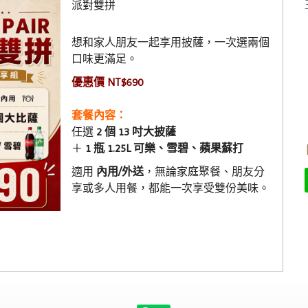
派對雙拼
想和家人朋友一起享用披薩，一次選兩個
口味更滿足。
優惠價 NT$690
套餐內容：
任選
2 個 13 吋大披薩
＋
1 瓶 1.25L 可樂、雪碧、蘋果蘇打
適用
內用/外送
，無論家庭聚餐、朋友分
享或多人用餐，都能一次享受雙份美味。