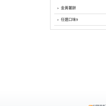
﹥
金黃薯餅
﹥
任選口味9