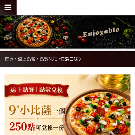
首頁
線上點餐
點數兌換
任選口味9