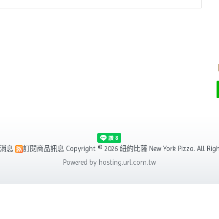
消息
訂閱商品訊息
Copyright © 2026 紐約比薩 New York Pizza. All Right
Powered by hosting.url.com.tw