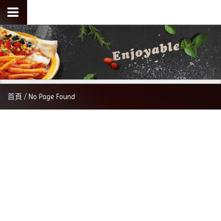
首頁
No Page Found