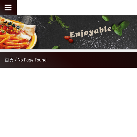
首頁
No Page Found