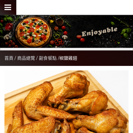
首頁
商品總覽
副食餐點
椒鹽雞翅