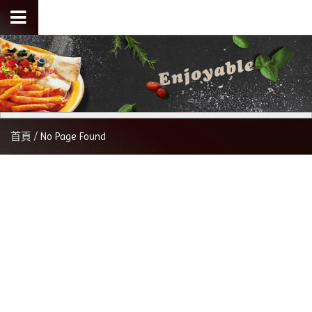
首頁
No Page Found