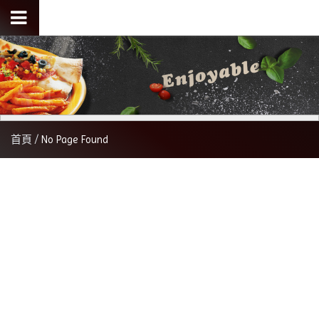
首頁
No Page Found