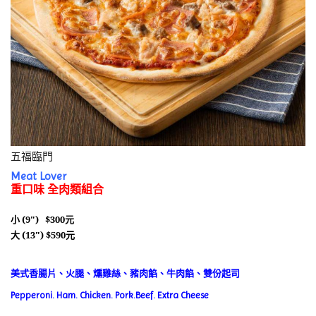
五福臨門
Meat Lover
重口味 全肉類組合
小 (9") $300
元
大 (13") $590
元
美式香腸片、火腿、燻雞絲、豬肉餡、牛肉餡、雙份起司
Pepperoni.
Ham.
Chicke
n.
Pork
.
Beef.
E
xtra
Cheese