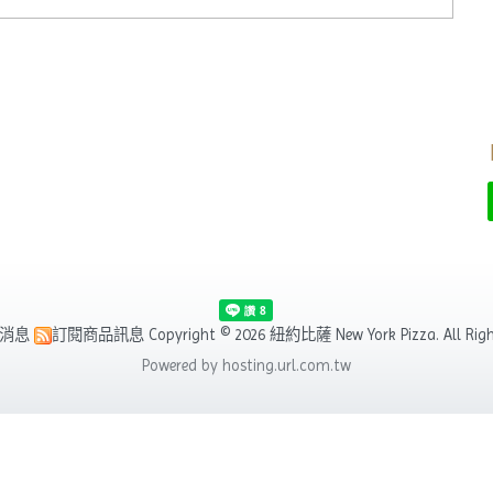
消息
訂閱商品訊息
Copyright © 2026 紐約比薩 New York Pizza. All Right
Powered by hosting.url.com.tw