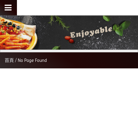
首頁
No Page Found