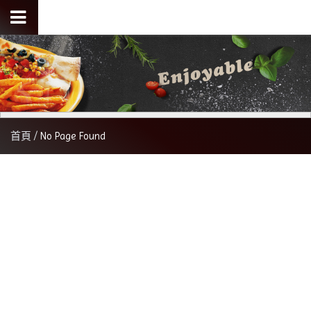
首頁
No Page Found