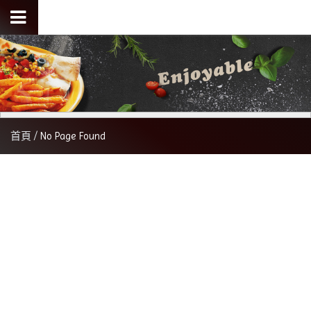
首頁
No Page Found